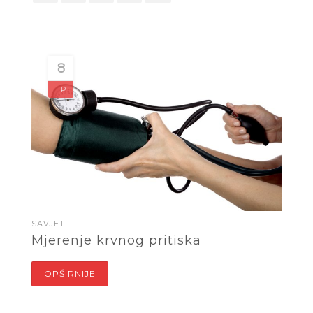
8
LIP.
SAVJETI
Mjerenje krvnog pritiska
OPŠIRNIJE