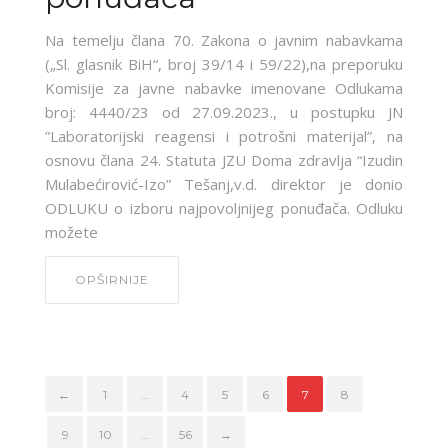
Na temelju člana 70. Zakona o javnim nabavkama
(„Sl. glasnik BiH“, broj 39/14 i 59/22),na preporuku
Komisije za javne nabavke imenovane Odlukama
broj: 4440/23 od 27.09.2023., u postupku JN
”Laboratorijski reagensi i potrošni materijal”, na
osnovu člana 24. Statuta JZU Doma zdravlja “Izudin
Mulabećirović-Izo” Tešanj,v.d. direktor je donio
ODLUKU o izboru najpovoljnijeg ponuđača. Odluku
možete
OPŠIRNIJE
←
1
…
4
5
6
7
8
9
10
…
56
→