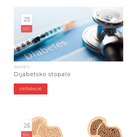
25
SVI.
SAVJETI
Dijabetsko stopalo
OPŠIRNIJE
25
SVI.