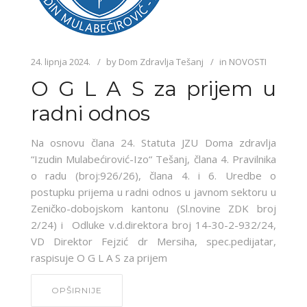
24. lipnja 2024.
by
Dom Zdravlja Tešanj
in
NOVOSTI
O G L A S za prijem u
radni odnos
Na osnovu člana 24. Statuta JZU Doma zdravlja
“Izudin Mulabećirović-Izo“ Tešanj, člana 4. Pravilnika
o radu (broj:926/26), člana 4. i 6. Uredbe o
postupku prijema u radni odnos u javnom sektoru u
Zeničko-dobojskom kantonu (Sl.novine ZDK broj
2/24) i Odluke v.d.direktora broj 14-30-2-932/24,
VD Direktor Fejzić dr Mersiha, spec.pedijatar,
raspisuje O G L A S za prijem
OPŠIRNIJE