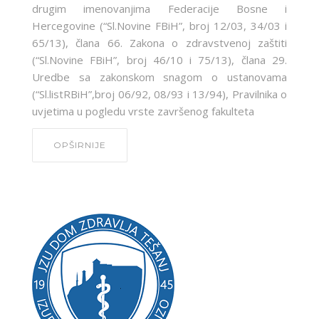
drugim imenovanjima Federacije Bosne i
Hercegovine (“Sl.Novine FBiH”, broj 12/03, 34/03 i
65/13), člana 66. Zakona o zdravstvenoj zaštiti
(“Sl.Novine FBiH”, broj 46/10 i 75/13), člana 29.
Uredbe sa zakonskom snagom o ustanovama
(“Sl.listRBiH”,broj 06/92, 08/93 i 13/94), Pravilnika o
uvjetima u pogledu vrste završenog fakulteta
OPŠIRNIJE