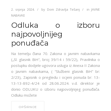
2. srpnja 2024.
by
Dom Zdravlja Tešanj
in
JAVNE
NABAVKE
Odluka o izboru
najpovoljnijeg
ponuđača
Na temelju člana 70. Zakona o javnim nabavkama
(„Sl. glasnik BiH“, broj 39/14 i 59/22), Pravilnika o
postupku dodjele ugovora usluga iz Anexa II Zakona
o Javnim nabavkama, ( “Službeni glasnik BiH” br:
2/23), Zapisnik o pregledu i ocjeni ponuda br: 13-
13-13-892-4/24 od 28.06.2024. v.d. direktor je
donio ODLUKU o izboru najpovoljnijeg ponuđača.
Odluku možete
OPŠIRNIJE