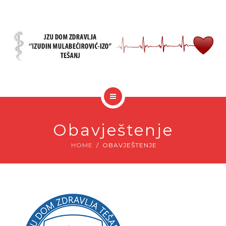
JAVNE NABAVKE
KUTAK ZA PACIJENTE
POČETNA
O NAMA
Obavještenje
NOVOSTI
AKTIVNOSTI
HOME
OBAVJEŠTENJE
JAVNE NABAVKE
KUTAK ZA PACIJENTE