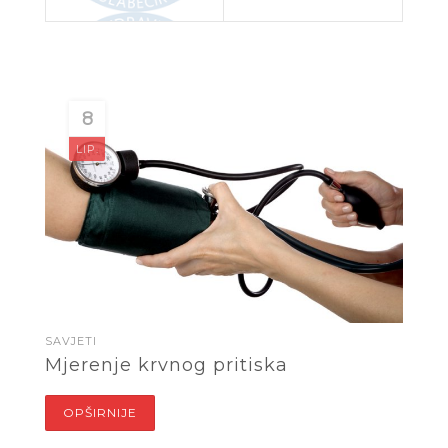
8
LIP.
SAVJETI
Mjerenje krvnog pritiska
OPŠIRNIJE