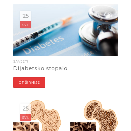
25
SVI.
SAVJETI
Dijabetsko stopalo
OPŠIRNIJE
25
SVI.