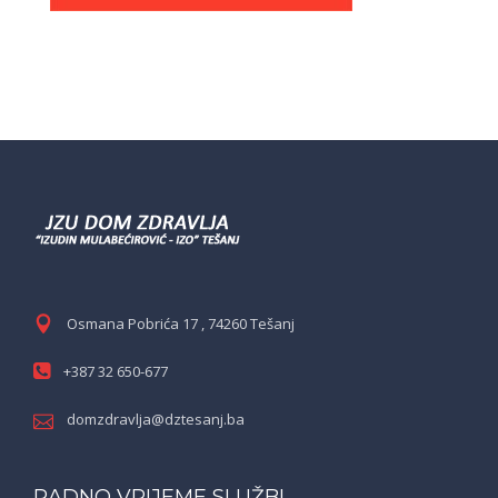
Osmana Pobrića 17 , 74260 Tešanj
+387 32 650-677
domzdravlja@dztesanj.ba
RADNO VRIJEME SLUŽBI