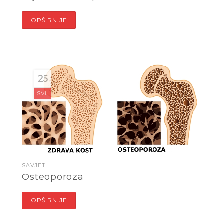
OPŠIRNIJE
25
SVI.
SAVJETI
Osteoporoza
OPŠIRNIJE