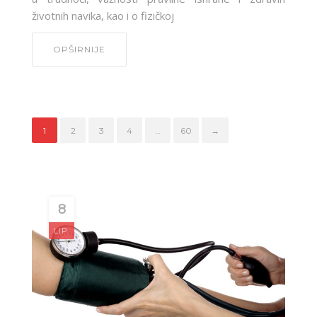
životnih navika, kao i o fizičkoj
OPŠIRNIJE
1
2
3
4
…
60
→
8
LIP.