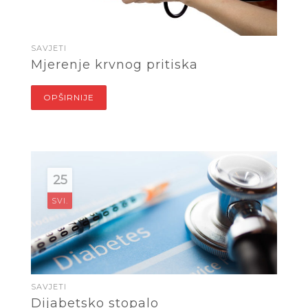
SAVJETI
Mjerenje krvnog pritiska
OPŠIRNIJE
25
SVI.
SAVJETI
Dijabetsko stopalo