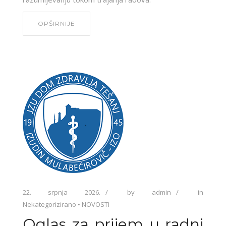
OPŠIRNIJE
22. srpnja 2026.
by
admin
in
Nekategorizirano
•
NOVOSTI
Oglas za prijem u radni