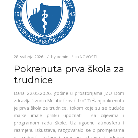
28. svibnja 2026.
by
admin
in
NOVOSTI
Pokrenuta prva škola za
trudnice
Dana 22.05.2026. godine u prostorijama JZU Dom
zdravlja “Izudin Mulabećirović-Izo” Tešanj pokrenuta
je prva škola za trudnice, tokom koje su se buduće
majke imale priliku upoznati sa ciljevima i
programom rada škole. Uz ugodnu atmosferu i
razmjenu iskustava, razgovaralo se o promjenama
u trudnoći, važnosti pravilne ishrane i zdravih