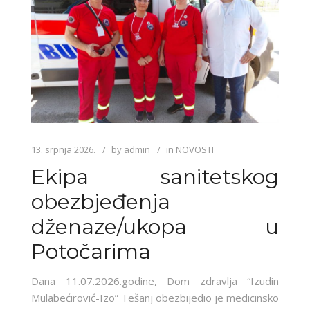
13. srpnja 2026.
by
admin
in
NOVOSTI
Ekipa sanitetskog
obezbjeđenja
dženaze/ukopa u
Potočarima
Dana 11.07.2026.godine, Dom zdravlja “Izudin
Mulabećirović-Izo” Tešanj obezbijedio je medicinsko