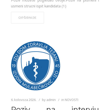
Poziv možete pogledati ovdje:Poziv na pismeni i
usmeni strucni ispit kandidata (1)
OPŠIRNIJE
6. kolovoza 2026.
by
admin
in
NOVOSTI
Poziv na intervju