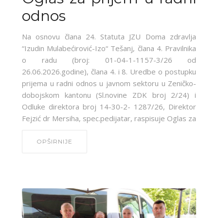
odnos
Na osnovu člana 24. Statuta JZU Doma zdravlja
“Izudin Mulabećirović-Izo“ Tešanj, člana 4. Pravilnika
o radu (broj: 01-04-1-1157-3/26 od
26.06.2026.godine), člana 4. i 8. Uredbe o postupku
prijema u radni odnos u javnom sektoru u Zeničko-
dobojskom kantonu (Sl.novine ZDK broj 2/24) i
Odluke direktora broj 14-30-2- 1287/26, Direktor
Fejzić dr Mersiha, spec.pedijatar, raspisuje Oglas za
OPŠIRNIJE