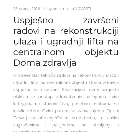
28. srpnja 2026.
by
admin
in
NOVOSTI
Uspješno završeni
radovi na rekonstrukciji
ulaza i ugradnji lifta na
centralnom objektu
Doma zdravlja
Građevinski i tehnički radovi na rekonstrukciji ulaza i
ugradnji lifta na centralnom objektu Doma zdravlja
uspješno su okončani. Realizacijom ovog projekta
olakšan je pristup zdravstvenim uslugama svim
kategorijama stanovništva, posebno osobama sa
invaliditetom. Ovim putem se zahvaljujemo Općini
Tešanj na obezbijeđenim sredstvima, te našim
sugrađanima i pacijentima na strpljenju i
razumijevanju tokom trajanja radova.