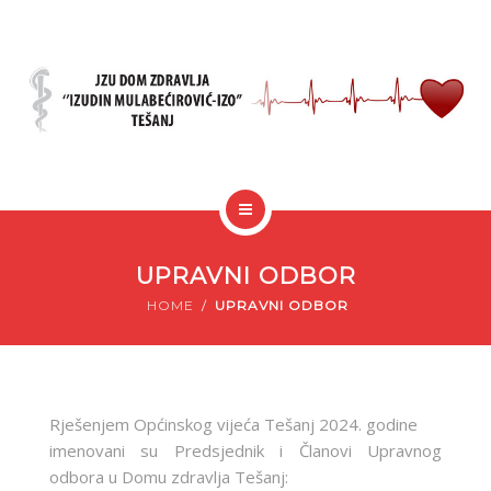
JAVNE NABAVKE
KUTAK ZA PACIJENTE
POČETNA
O NAMA
UPRAVNI ODBOR
NOVOSTI
AKTIVNOSTI
HOME
UPRAVNI ODBOR
JAVNE NABAVKE
KUTAK ZA PACIJENTE
Rješenjem Općinskog vijeća Tešanj 2024. godine
imenovani su Predsjednik i Članovi Upravnog
odbora u Domu zdravlja Tešanj: