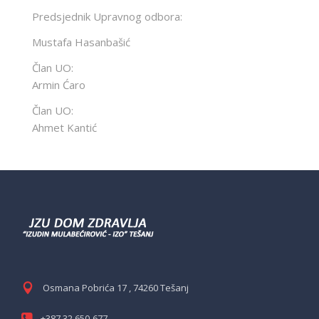
Predsjednik Upravnog odbora:
Mustafa Hasanbašić
Član UO:
Armin Ćaro
Član UO:
Ahmet Kantić
Osmana Pobrića 17 , 74260 Tešanj
+387 32 650-677