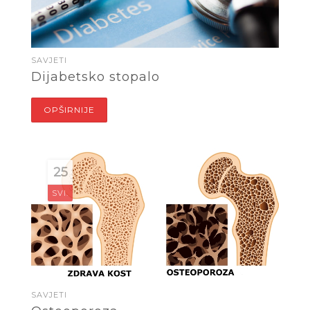
SAVJETI
Dijabetsko stopalo
OPŠIRNIJE
25
SVI.
SAVJETI