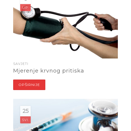
LIP.
SAVJETI
Mjerenje krvnog pritiska
OPŠIRNIJE
25
SVI.