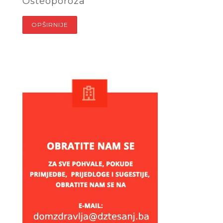
Osteoporoza
OPŠIRNIJE