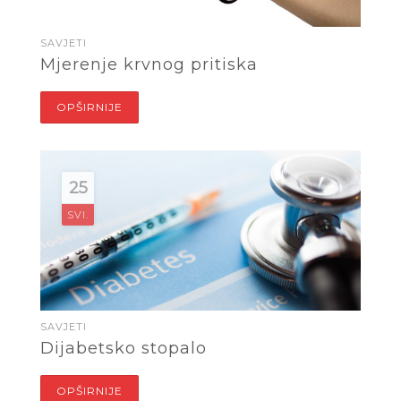
SAVJETI
Mjerenje krvnog pritiska
OPŠIRNIJE
25
SVI.
SAVJETI
Dijabetsko stopalo
OPŠIRNIJE