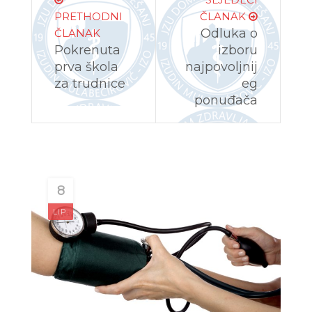
PRETHODNI
ČLANAK
Odluka o
ČLANAK
Pokrenuta
izboru
prva škola
najpovoljnij
za trudnice
eg
ponuđača
8
LIP.