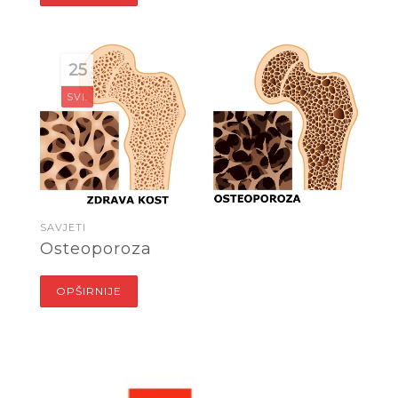
25
SVI.
SAVJETI
Osteoporoza
OPŠIRNIJE