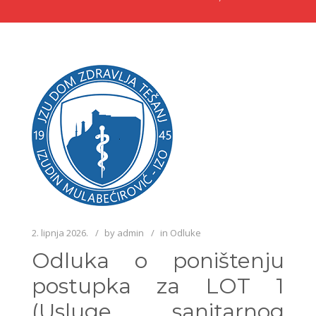
2. lipnja 2026.
by
admin
in
Odluke
Odluka o poništenju
postupka za LOT 1
(Usluge sanitarnog