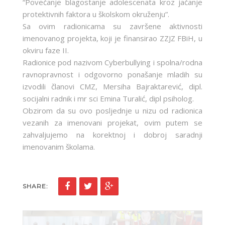
“Povečanje blagostanje adolescenata kroz jačanje
protektivnih faktora u školskom okruženju”.
Sa ovim radionicama su završene aktivnosti
imenovanog projekta, koji je finansirao ZZJZ FBiH, u
okviru faze II.
Radionice pod nazivom Cyberbullying i spolna/rodna
ravnopravnost i odgovorno ponašanje mladih su
izvodili članovi CMZ, Mersiha Bajraktarević, dipl.
socijalni radnik i mr sci Emina Turalić, dipl psiholog.
Obzirom da su ovo posljednje u nizu od radionica
vezanih za imenovani projekat, ovim putem se
zahvaljujemo na korektnoj i dobroj saradnji
imenovanim školama.
SHARE: