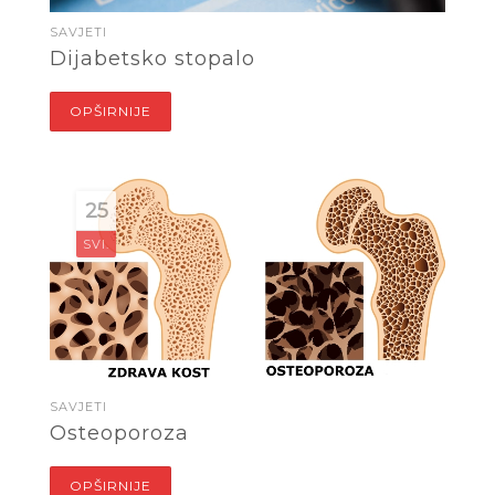
SAVJETI
Dijabetsko stopalo
OPŠIRNIJE
25
SVI.
SAVJETI
Osteoporoza
OPŠIRNIJE