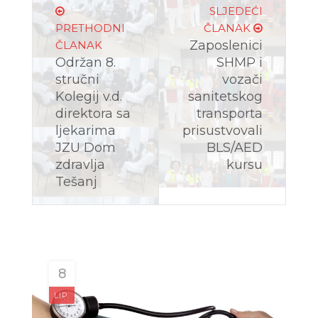
SLJEDEĆI
PRETHODNI
ČLANAK
Zaposlenici
ČLANAK
Održan 8.
SHMP i
stručni
vozači
Kolegij v.d.
sanitetskog
direktora sa
transporta
ljekarima
prisustvovali
JZU Dom
BLS/AED
zdravlja
kursu
Tešanj
8
LIP.