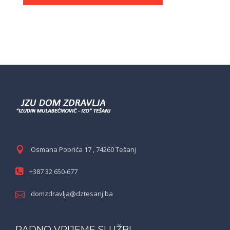
Osmana Pobrića 17 , 74260 Tešanj
+387 32 650-677
domzdravlja@dztesanj.ba
RADNO VRIJEME SLUŽBI