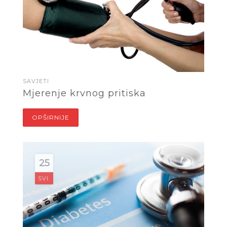
SAVJETI
Mjerenje krvnog pritiska
OPŠIRNIJE
25
SVI.