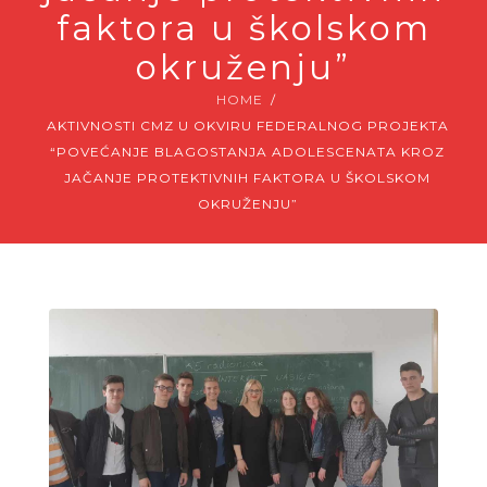
faktora u školskom
okruženju”
HOME
AKTIVNOSTI CMZ U OKVIRU FEDERALNOG PROJEKTA
“POVEĆANJE BLAGOSTANJA ADOLESCENATA KROZ
JAČANJE PROTEKTIVNIH FAKTORA U ŠKOLSKOM
OKRUŽENJU”