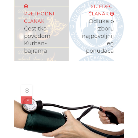
SLJEDEĆI
PRETHODNI
ČLANAK
Odluka o
ČLANAK
Čestitka
izboru
povodom
najpovoljnij
Kurban-
eg
bajrama
ponuđača
8
LIP.