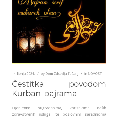
14. lipnja 2024.
by
Dom Zdravlja Tešanj
in
NOVOSTI
Čestitka povodom
Kurban-bajrama
Cijenjenim sugrađanima, korisnicima naših
zdravstvenih usluga, te poslovnim saradnicima