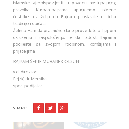
islamske vjeroispovijesti u povodu nastupajućeg
praznika Kurban-bajrama upućujemo iskrene
čestitke, uz želju da Bajram proslavite u duhu
tradicije i običaja.
Želimo Vam da praznične dane provedete u lijepom
okruženju i raspoloženju, te da radost Bajrama
podijelite sa svojom rodbinom, komšijama i
prijateljima.
BAJRAM ŠERIF MUBAREK OLSUN!
v.d. direktor
Fejzić dr Mersiha
spec. pedijatar
SHARE: