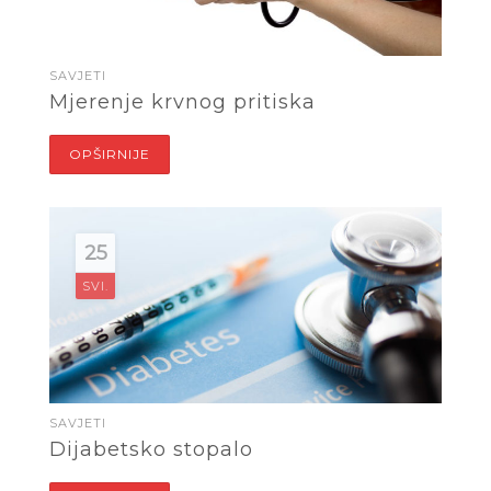
SAVJETI
Mjerenje krvnog pritiska
OPŠIRNIJE
25
SVI.
SAVJETI
Dijabetsko stopalo