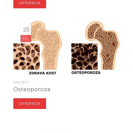
OPŠIRNIJE
25
SVI.
SAVJETI
Osteoporoza
OPŠIRNIJE