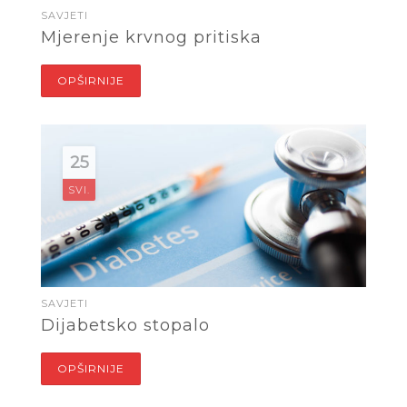
SAVJETI
Mjerenje krvnog pritiska
OPŠIRNIJE
25
SVI.
SAVJETI
Dijabetsko stopalo
OPŠIRNIJE