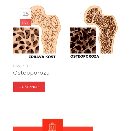
25
SVI.
SAVJETI
Osteoporoza
OPŠIRNIJE