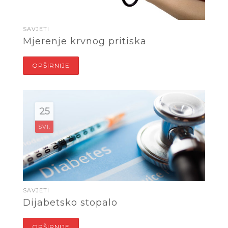
SAVJETI
Mjerenje krvnog pritiska
OPŠIRNIJE
25
SVI.
SAVJETI
Dijabetsko stopalo
OPŠIRNIJE