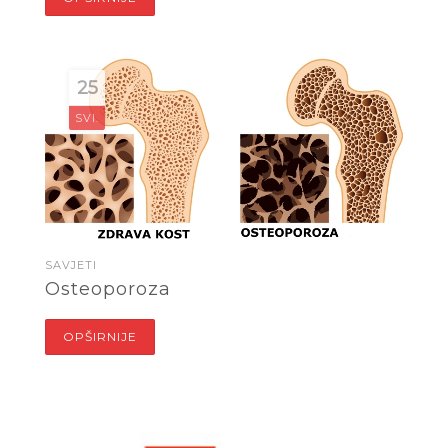
25
SVI.
SAVJETI
Osteoporoza
OPŠIRNIJE