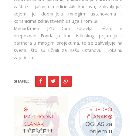
zaštite i jačanju medicinskih kadrova, zahvaljujući
kojem je doprinijela mnogim ustanovama i
korisnicima zdravstvenih usluga širom BiH.
Menadžment JZU Dom zdravlja Tešanj je
prepoznao Fondaciju kao istinskog prijatelja i
partnera u mnogim projektima, te se zahvaljuje na
svemu što su učinili za našu ustanovu i lokalnu
zajednicu.
SHARE:
SLJEDEĆI
PRETHODNI
ČLANAK
OGLAS za
ČLANAK
UČEŠĆE U
prijem u