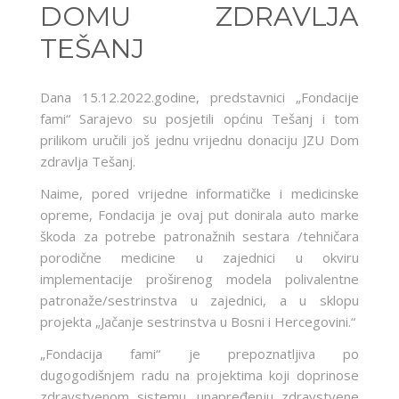
DOMU ZDRAVLJA
TEŠANJ
Dana 15.12.2022.godine, predstavnici „Fondacije
fami“ Sarajevo su posjetili općinu Tešanj i tom
prilikom uručili još jednu vrijednu donaciju JZU Dom
zdravlja Tešanj.
Naime, pored vrijedne informatičke i medicinske
opreme, Fondacija je ovaj put donirala auto marke
škoda za potrebe patronažnih sestara /tehničara
porodične medicine u zajednici u okviru
implementacije proširenog modela polivalentne
patronaže/sestrinstva u zajednici, a u sklopu
projekta „Jačanje sestrinstva u Bosni i Hercegovini.“
„Fondacija fami“ je prepoznatljiva po
dugogodišnjem radu na projektima koji doprinose
zdravstvenom sistemu, unapređenju zdravstvene