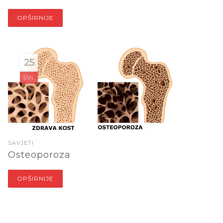
OPŠIRNIJE
25
SVI.
SAVJETI
Osteoporoza
OPŠIRNIJE