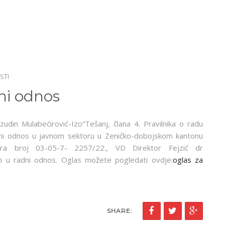
STI
ni odnos
udin Mulabećirović-Izo“Tešanj, člana 4. Pravilnika o radu
dni odnos u javnom sektoru u Zeničko-dobojskom kantonu
ora broj 03-05-7- 2257/22., VD Direktor Fejzić dr
em u radni odnos. Oglas možete pogledati ovdje:
oglas za
SHARE: