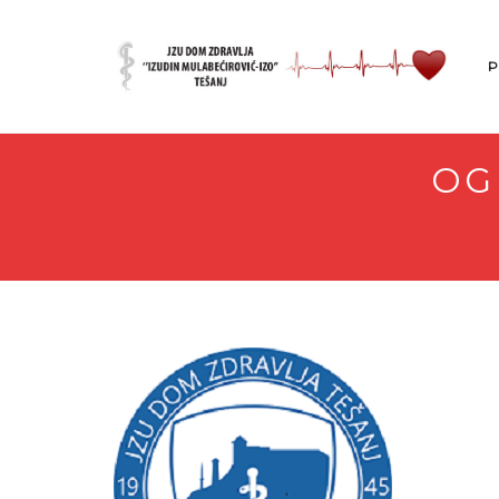
P
OGL