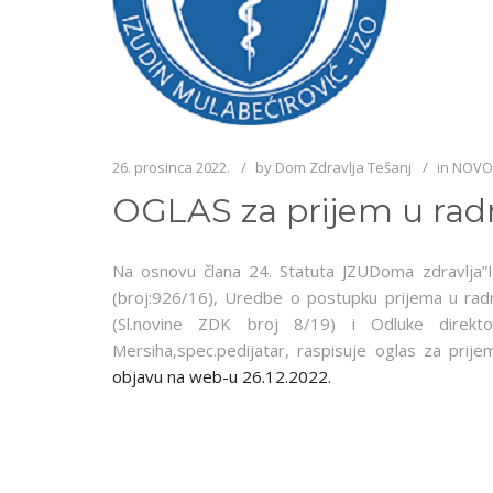
26. prosinca 2022.
by
Dom Zdravlja Tešanj
in
NOVO
OGLAS za prijem u rad
Na osnovu člana 24. Statuta JZUDoma zdravlja”Iz
(broj:926/16), Uredbe o postupku prijema u ra
(Sl.novine ZDK broj 8/19) i Odluke direkt
Mersiha,spec.pedijatar, raspisuje oglas za prij
objavu na web-u 26.12.2022.