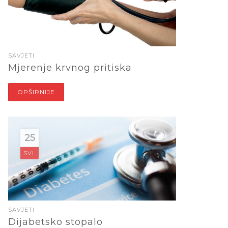
SAVJETI
Mjerenje krvnog pritiska
OPŠIRNIJE
25
SVI.
SAVJETI
Dijabetsko stopalo