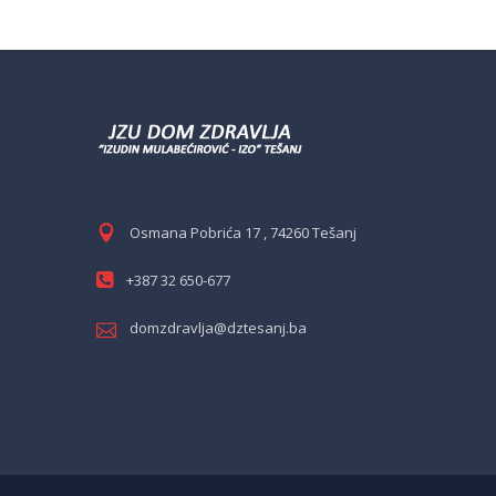
Osmana Pobrića 17 , 74260 Tešanj
+387 32 650-677
domzdravlja@dztesanj.ba